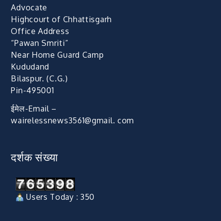
Advocate
Highcourt of Chhattisgarh
Office Address
“Pawan Smriti”
Near Home Guard Camp
Kududand
Bilaspur. (C.G.)
Pin-495001
ईमेल-Email –
wairelessnews3561@gmail. com
दर्शक संख्या
Users Today : 350