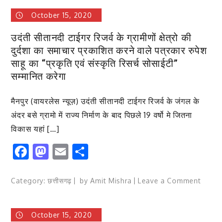
प्रेसक्लब
October 15, 2020
कार्यकारिणी
की
उदंती सीतानदी टाईगर रिजर्व के ग्रामीणों क्षेत्रो की
बैठक
दुर्दशा का समाचार प्रकाशित करने वाले पत्रकार रुपेश
संपन्न,
साहू का “प्रकृति एवं संस्कृति रिसर्च सोसाईटी”
सर्वसम्मति
सम्मानित करेगा
से
ठाकुर
उदय
मैनपुर (वायरलेस न्यूज़) उदंती सीतानदी टाईगर रिजर्व के जंगल के
सिंह
अंदर बसे ग्रामो में राज्य निर्माण के बाद पिछले 19 वर्षो मे जितना
चुने
विकास यहां […]
गए
Facebook
Mastodon
Email
Share
अध्यक्ष,
सदस्यों
को
on
Category:
छत्तीसगढ़
by
Amit Mishra
Leave a Comment
सौंपी
उदंती
गई
सीतानद
जिम्मेदारी
October 15, 2020
टाईगर