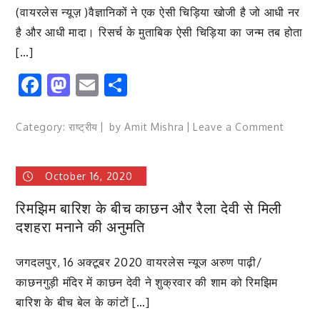
(वायरलेस न्यूज़ )वैज्ञानिकों ने एक ऐसी चिड़िया खोजी है जो आधी नर
गुप्ता
के
है और आधी मादा। रिसर्च के मुताबिक ऐसी चिड़िया का जन्म तब होता
खिलाफ,,,,खोला
[…]
मोर्चा
Facebook
Mastodon
Email
Share
एसडीएम
कोटा
को
on
Category:
राष्ट्रीय
by
Amit Mishra
Leave a Comment
सौपा
वैज्ञानिकों
ज्ञापन
ने
October 16, 2020
खोजी
अनोखी
रिमझिम बारिश के बीच काछन और रैला देवी से मिली
चिड़िया,
दशहरा मनाने की अनुमति
यह
आधी
जगदलपुर, 16 अक्टूबर 2020 वायरलेस न्यूज अरुण पाढ़ी/
नर
है
काछनगुड़ी मंदिर में काछन देवी ने शुक्रवार की शाम को रिमझिम
और
बारिश के बीच बेल के कांटों […]
आधी