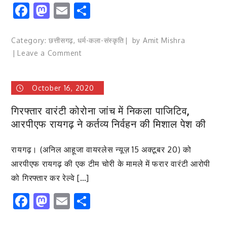
Facebook
Mastodon
Email
Share
मादा;
इसमें
नर
Category:
छत्तीसगढ़
,
धर्म-कला-संस्कृति
by
Amit Mishra
जैसे
on
Leave a Comment
बड़े
रिमझिम
पंख
बारिश
है..
October 16, 2020
के
बीच
गिरफ्तार वारंटी कोरोना जांच में निकला पाजिटिव,
काछन
आरपीएफ रायगढ़ ने कर्तव्य निर्वहन की मिशाल पेश की
और
रैला
रायगढ़। (अनिल आहूजा वायरलेस न्यूज़ 15 अक्टूबर 20) को
देवी
से
आरपीएफ रायगढ़ की एक टीम चोरी के मामले में फरार वारंटी आरोपी
मिली
को गिरफ्तार कर रेल्वे […]
दशहरा
Facebook
Mastodon
Email
Share
मनाने
की
अनुमति