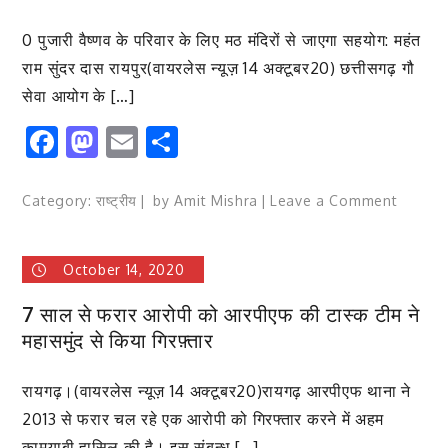
मरवाही
0 पुजारी वैष्णव के परिवार के लिए मठ मंदिरों से जाएगा सहयोग: महंत
से
लड़ें
राम सुंदर दास रायपुर(वायरलेस न्यूज़ 14 अक्टूबर20) छत्तीसगढ़ गौ
चुनाव
सेवा आयोग के […]
हार
Facebook
Mastodon
Email
Share
का
डर
बता
on
Category:
राष्ट्रीय
by
Amit Mishra
Leave a Comment
रहा
करौली
है
की
कलेक्टर
October 14, 2020
घटना
का
से
फैसला
7 साल से फरार आरोपी को आरपीएफ की टास्क टीम ने
नाराज
सुरक्षित
महासमुंद से किया गिरफ़्तार
वृन्दावन,
रखना
नाथद्वारा
दो
रायगढ़।(वायरलेस न्यूज़ 14 अक्टूबर20)रायगढ़ आरपीएफ थाना ने
और
दिन
जगन्नाथ
2013 से फरार चल रहे एक आरोपी को गिरफ्तार करने में अहम
में
मंदिर
कामयाबी हासिल की है। इस संबन्ध […]
आदेश