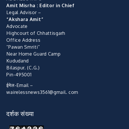
Amit Misrha : Editor in Chief
Legal Advisor –
“Akshara Amit”
Advocate
Highcourt of Chhattisgarh
Office Address
“Pawan Smriti”
Near Home Guard Camp
Kududand
Bilaspur. (C.G.)
Pin-495001
ईमेल-Email –
wairelessnews3561@gmail. com
दर्शक संख्या