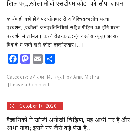
खिलाफ,,,,खोला मोर्चा एसडीएम कोटा को सौपा ज्ञापन
कार्यवाही नही होने पर सोमवार से अनिश्चितकालीन धरना
प्रदर्शन,,,वकीलों-जनप्रतिनिधियों सहित पीड़ित पक्ष होंगे धरना-
प्रदर्शन में शामिल। करगीरोड-कोटा:-(वायरलेस न्यूज़) अक्सर
विवादों में रहने वाले कोटा तहसीलदार […]
Facebook
Mastodon
Email
Share
Category:
छत्तीसगढ़
,
बिलासपुर
by
Amit Mishra
on
Leave a Comment
कोटा-
प्रेस-
October 17, 2020
क्लब
ने
वैज्ञानिकों ने खोजी अनोखी चिड़िया, यह आधी नर है और
कोटा
आधी मादा; इसमें नर जैसे बड़े पंख है..
तहसीलदार
प्रमोद