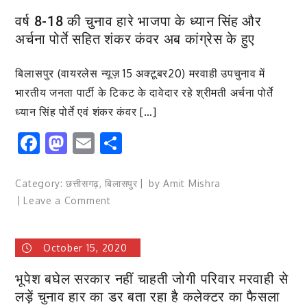
रिजर्व
वर्ष 8-18 की चुनाव हारे भाजपा के ध्यान सिंह और
के
अर्चना पोर्ते सहित शंकर कंवर अब कांग्रेस के हुए
ग्रामीणों
क्षेत्रो
बिलासपुर (वायरलेस न्यूज़ 15 अक्टूबर20) मरवाही उपचुनाव में
की
दुर्दशा
भारतीय जनता पार्टी के टिकट के दावेदार रहे श्रीमती अर्चना पोर्ते
का
ध्यान सिंह पोर्ते एवं शंकर कंवर […]
समाचार
Facebook
Mastodon
Email
Share
प्रकाशि
करने
वाले
Category:
छत्तीसगढ़
,
बिलासपुर
by
Amit Mishra
पत्रकार
on
Leave a Comment
रुपेश
वर्ष
साहू
8-
का
October 15, 2020
18
“प्रकृति
की
एवं
भूपेश बघेल सरकार नहीं चाहती जोगी परिवार मरवाही से
चुनाव
संस्कृति
लड़ें चुनाव हार का डर बता रहा है कलेक्टर का फैसला
हारे
रिसर्च