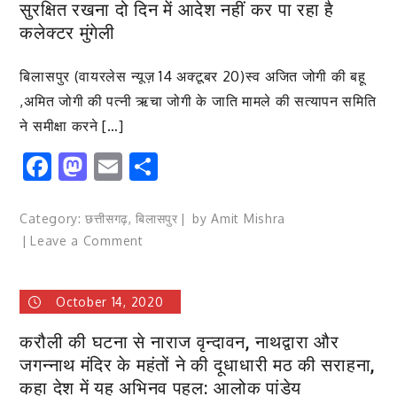
सुरक्षित रखना दो दिन में आदेश नहीं कर पा रहा है
भाजपा
सोसाईट
कलेक्टर मुंगेली
के
सम्मानि
ध्यान
करेगा
सिंह
बिलासपुर (वायरलेस न्यूज़ 14 अक्टूबर 20)स्व अजित जोगी की बहू
और
,अमित जोगी की पत्नी ऋचा जोगी के जाति मामले की सत्यापन समिति
अर्चना
ने समीक्षा करने […]
पोर्ते
Facebook
Mastodon
Email
Share
सहित
शंकर
कंवर
Category:
छत्तीसगढ़
,
बिलासपुर
by
Amit Mishra
अब
on
Leave a Comment
कांग्रेस
भूपेश
के
बघेल
हुए
October 14, 2020
सरकार
नहीं
करौली की घटना से नाराज वृन्दावन, नाथद्वारा और
चाहती
जगन्नाथ मंदिर के महंतों ने की दूधाधारी मठ की सराहना,
जोगी
कहा देश में यह अभिनव पहल: आलोक पांडेय
परिवार