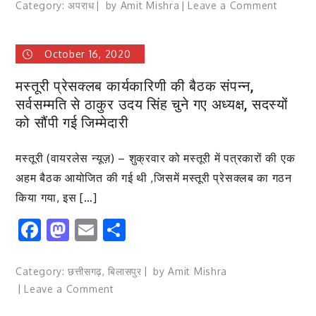
on
Category:
अपराध
by
Amit Mishra
Leave a Comment
गिरफ्तार
वारंटी
October 16, 2020
कोरोना
जांच
मस्तूरी प्रेसक्लब कार्यकारिणी की बैठक संपन्न,
में
सर्वसम्मति से ठाकुर उदय सिंह चुने गए अध्यक्ष, सदस्यों
निकला
को सौंपी गई जिम्मेदारी
पाजिटिव,
आरपीएफ
मस्तूरी (वायरलेस न्यूज़) – शुक्रवार को मस्तूरी में पत्रकारों की एक
रायगढ़
ने
अहम बैठक आयोजित की गई थी ,जिसमें मस्तूरी प्रेसक्लब का गठन
कर्तव्य
किया गया, इस […]
निर्वहन
Facebook
Mastodon
Email
Share
की
मिशाल
पेश
Category:
छत्तीसगढ़
,
बिलासपुर
by
Amit Mishra
की
on
Leave a Comment
मस्तूरी