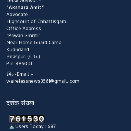
Legal Advisor –
“Akshara Amit”
Advocate
Highcourt of Chhattisgarh
Office Address
“Pawan Smriti”
Near Home Guard Camp
Kududand
Bilaspur. (C.G.)
Pin-495001
ईमेल-Email –
wairelessnews3561@gmail. com
दर्शक संख्या
Users Today : 687