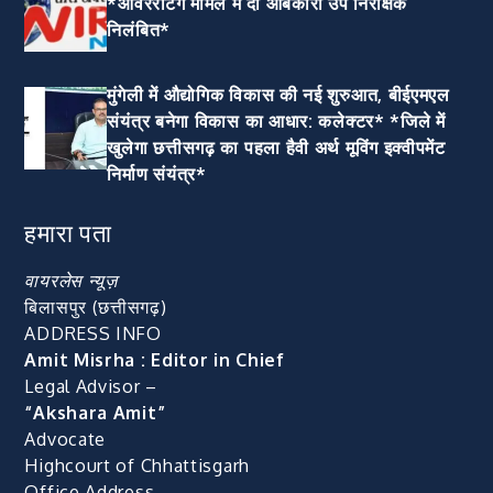
*ओवररेटिंग मामले में दो आबकारी उप निरीक्षक
निलंबित*
मुंगेली में औद्योगिक विकास की नई शुरुआत, बीईएमएल
संयंत्र बनेगा विकास का आधार: कलेक्टर* *जिले में
खुलेगा छत्तीसगढ़ का पहला हैवी अर्थ मूविंग इक्वीपमेंट
निर्माण संयंत्र*
हमारा पता
वायरलेस न्यूज़
बिलासपुर (छत्तीसगढ़)
ADDRESS INFO
Amit Misrha : Editor in Chief
Legal Advisor –
“Akshara Amit”
Advocate
Highcourt of Chhattisgarh
Office Address