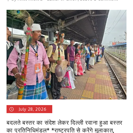
लजीज
“खेक्सी”
की
घमक
बाजार
में,पंडरिया
के
जंगलों
से
पहुंच
रहा,
जानिए
आयुर्वेद
में
इसकी
July 28, 2026
महत्ता
को
बदलते बस्तर का संदेश लेकर दिल्ली रवाना हुआ बस्तर
का प्रतिनिधिमंडल* *राष्ट्रपति से करेंगे मुलाकात,