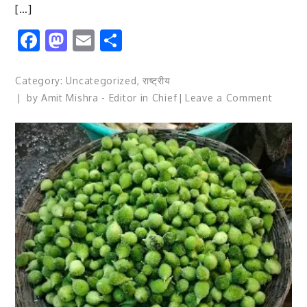
[…]
Facebook
Mastodon
Email
Share
Category:
Uncategorized
,
राष्ट्रीय
on
by
Amit Mishra - Editor in Chief
Leave a Comment
वर्ल्ड
टाइगर
डे
पर
विशेष:-
सफेद
बाघ
का
बच्चा
जिसकी
संतान
है