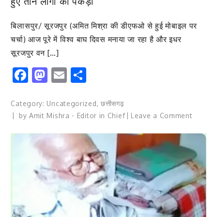
हुए तीन लोगों को पकड़ा
ने
ली
बिलासपुर/ सूरजपुर (अमित मिश्रा की डीएफओ से हुई मोबाइल पर
समय
चर्चा) आज पूरे में विश्व बाघ दिवस मनाया जा रहा है और इधर
सीमा
सूरजपुर वन […]
की
बैठक*
Facebook
Mastodon
Email
Share
Category:
Uncategorized
,
छत्तीसगढ़
on
by
Amit Mishra - Editor in Chief
Leave a Comment
सूरजपुर
वन
विभाग
ने
बाघ
की
खाल
की