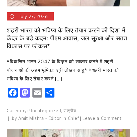
आई
सच्चाई
July 27, 2026
रायपुर,
बिलासपुर
शहरी भारत को भविष्य के लिए तैयार करने की दिशा में
और
केंद्र के बड़े कदम: पीएम आवास, जल सुरक्षा और सतत
दुर्ग
विकास पर फोकस*
के
तुलनात्म
*विकसित भारत 2047 के विज़न को साकार करने में शहरी
अध्ययन
योजनाओं की अहम भूमिका: श्री तोखन साहू* *शहरी भारत को
में
भविष्य के लिए तैयार करने […]
जुलाई
माह
Facebook
Mastodon
Email
Share
में
बिजली
खपत
Category:
Uncategorized
,
राष्ट्रीय
में
on
by
Amit Mishra - Editor in Chief
Leave a Comment
उल्लेखनी
शहरी
कमी
भारत