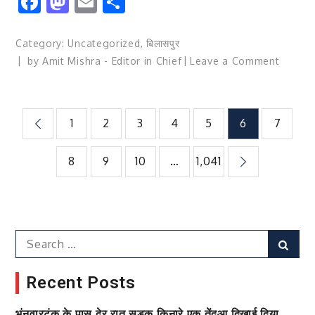
Facebook
Mastodon
Email
Share
विकास
पर
Category:
Uncategorized
,
बिलासपुर
फोकस*
on
by
Amit Mishra - Editor in Chief
Leave a Comment
छत्तीसगढ़ी
राजभाषा
परिषद्
Posts
1
2
3
4
5
6
7
द्वारा
गुरु
pagination
8
9
10
…
1,041
पूर्णिमा
के
परिप्रेक्ष्य
में
संगीत
Search
Sear
संध्या
for:
का
Recent Posts
आयोजन
भंनवारटंक के पास देर रात सड़क किनारे एक तेंदुआ दिखाई दिया,