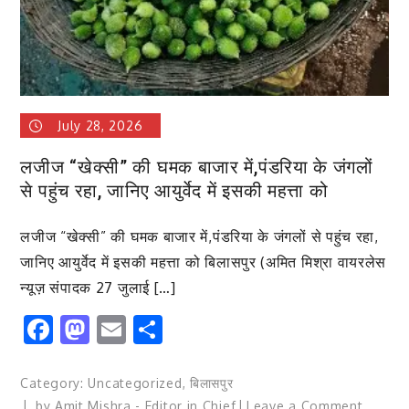
उस
“मोहन”
की
कहानी
(अमित
मिश्रा
July 28, 2026
वायरलेस
न्यूज
लजीज “खेक्सी” की घमक बाजार में,पंडरिया के जंगलों
संपादक
से पहुंच रहा, जानिए आयुर्वेद में इसकी महत्ता को
की
कलम
लजीज “खेक्सी” की घमक बाजार में,पंडरिया के जंगलों से पहुंच रहा,
से)
जानिए आयुर्वेद में इसकी महत्ता को बिलासपुर (अमित मिश्रा वायरलेस
न्यूज़ संपादक 27 जुलाई […]
Facebook
Mastodon
Email
Share
Category:
Uncategorized
,
बिलासपुर
on
by
Amit Mishra - Editor in Chief
Leave a Comment