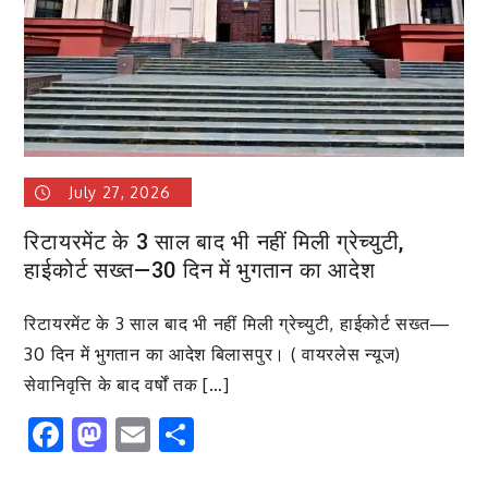
बस्तर
का
प्रतिनिध
*राष्ट्रप
से
करेंगे
मुलाकात,
July 27, 2026
बस्तर
की
रिटायरमेंट के 3 साल बाद भी नहीं मिली ग्रेच्युटी,
समृद्ध
हाईकोर्ट सख्त—30 दिन में भुगतान का आदेश
जनजाती
संस्कृति
रिटायरमेंट के 3 साल बाद भी नहीं मिली ग्रेच्युटी, हाईकोर्ट सख्त—
से
30 दिन में भुगतान का आदेश बिलासपुर। ( वायरलेस न्यूज)
कराएंगे
सेवानिवृत्ति के बाद वर्षों तक […]
परिचित*
Facebook
Mastodon
Email
Share