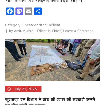
*सभी कार्यालयों में ऑनलाइन हाजिरी और ईऑफिस […]
Facebook
Mastodon
Email
Share
Category:
Uncategorized
,
छत्तीसगढ़
on
by
Amit Mishra - Editor in Chief
Leave a Comment
विकास
कार्यों
और
योजनाओं
का
क्रियान्व
करने
कलेक्टर
के
निर्देश*क
July 29, 2026
पद्मिनी
भोई
सूरजपुर वन विभाग ने बाघ की खाल की तस्करी करते
साहू