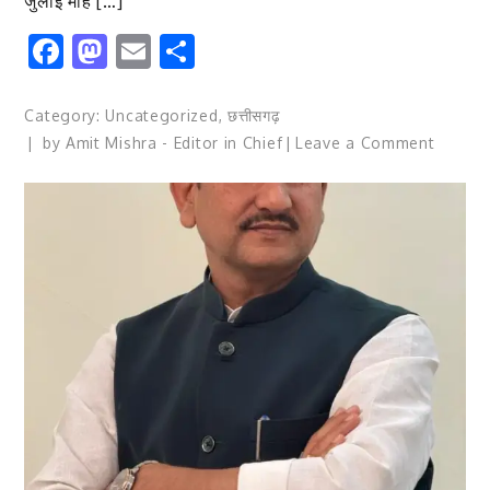
जुलाई माह […]
ज्ञापन
Facebook
Mastodon
Email
Share
देने
पहुंचे
कलेक्टर
Category:
Uncategorized
,
छत्तीसगढ़
भी
on
by
Amit Mishra - Editor in Chief
Leave a Comment
उनके
स्मार्ट
साथ
मीटर
फोटो
से
खिंचवाए
बिजली
खपत
नहीं
बढ़ती,
तीन
शहरों
के
सर्वे
में
सामने