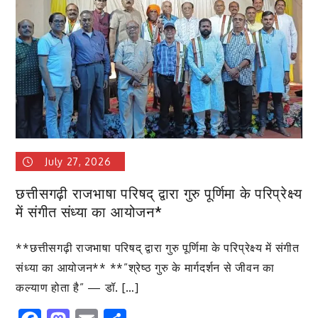
दर्ज
को
भविष्य
के
लिए
तैयार
करने
की
दिशा
में
केंद्र
July 27, 2026
के
छत्तीसगढ़ी राजभाषा परिषद् द्वारा गुरु पूर्णिमा के परिप्रेक्ष्य
बड़े
में संगीत संध्या का आयोजन*
कदम:
पीएम
आवास,
**छत्तीसगढ़ी राजभाषा परिषद् द्वारा गुरु पूर्णिमा के परिप्रेक्ष्य में संगीत
जल
संध्या का आयोजन** **”श्रेष्ठ गुरु के मार्गदर्शन से जीवन का
सुरक्षा
कल्याण होता है” — डॉ. […]
और
सतत