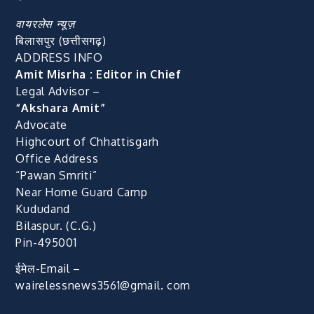
वायरलेस न्यूज़
बिलासपुर (छत्तीसगढ़)
ADDRESS INFO
Amit Misrha : Editor in Chief
Legal Advisor –
“Akshara Amit”
Advocate
Highcourt of Chhattisgarh
Office Address
“Pawan Smriti”
Near Home Guard Camp
Kududand
Bilaspur. (C.G.)
Pin-495001
ईमेल-Email –
wairelessnews3561@gmail. com